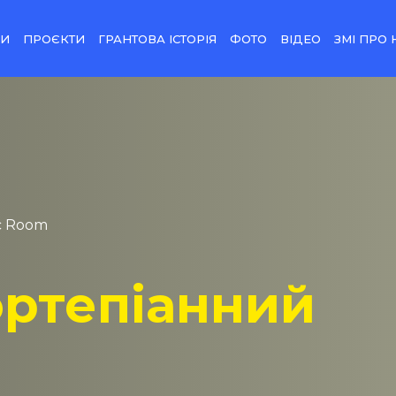
НИ
ПРОЄКТИ
ГРАНТОВА ІСТОРІЯ
ФОТО
ВІДЕО
ЗМІ ПРО 
c Room
ртепіанний