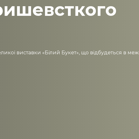
ришевсткого
икої виставки «Білий Букет», що відбудеться в межах