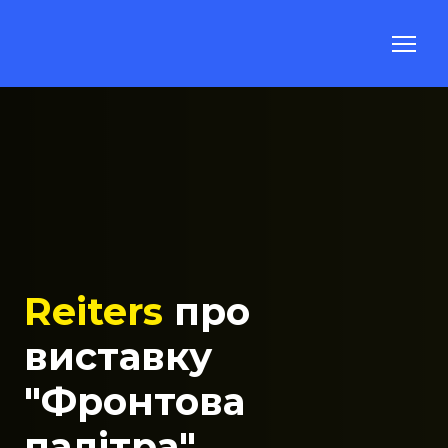
Reiters
про
виставку
"Фронтова
палітра"